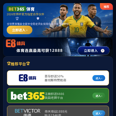
英国·威廉希尔(WilliamHill)中文官方网站-
williamhill8.com
首页
产品中心
实验动物/科研
无菌动物隔离器
Product Center
实验动物消毒
产品中心
无菌检查
无菌动物隔离器
急救车灭菌
无菌动物隔离器
细胞治疗
清洁验证
厂房/实验室整体灭菌
微生物检测